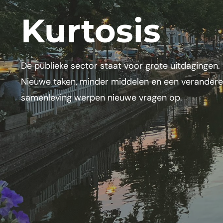
Kurtosis
De publieke sector staat voor grote uitdagingen.
Nieuwe taken, minder middelen en een verander
samenleving werpen nieuwe vragen op.